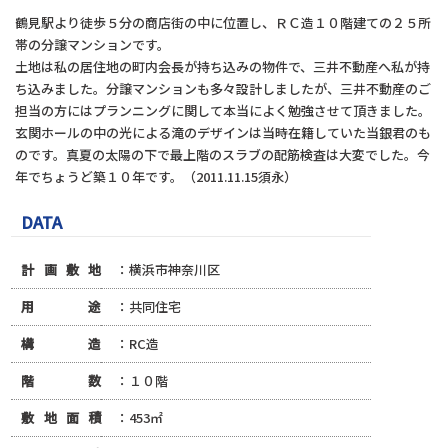
鶴見駅より徒歩５分の商店街の中に位置し、ＲＣ造１０階建ての２５所
帯の分譲マンションです。
土地は私の居住地の町内会長が持ち込みの物件で、三井不動産へ私が持
ち込みました。分譲マンションも多々設計しましたが、三井不動産のご
担当の方にはプランニングに関して本当によく勉強させて頂きました。
玄関ホールの中の光による滝のデザインは当時在籍していた当銀君のも
のです。真夏の太陽の下で最上階のスラブの配筋検査は大変でした。今
年でちょうど築１０年です。（2011.11.15須永）
DATA
計画敷地
：横浜市神奈川区
用途
：共同住宅
構造
：RC造
階数
：１０階
敷地面積
：453㎡