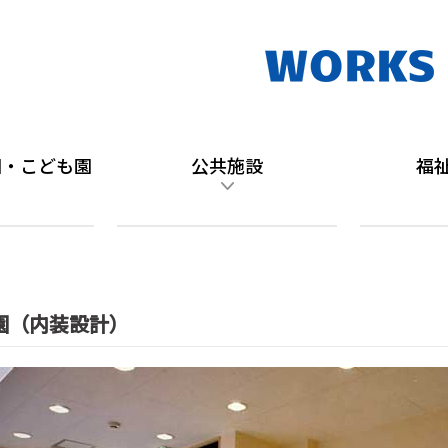
園・こども園
公共施設
福
園（内装設計）