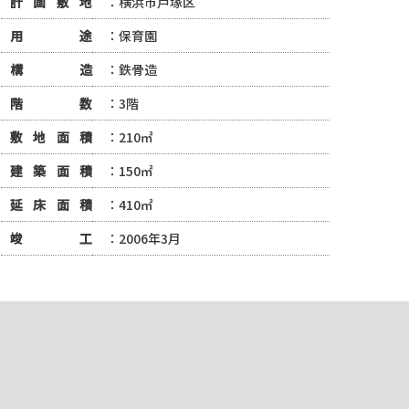
計画敷地
：横浜市戸塚区
用途
：保育園
構造
：鉄骨造
階数
：3階
敷地面積
：210㎡
建築面積
：150㎡
延床面積
：410㎡
竣工
：2006年3月