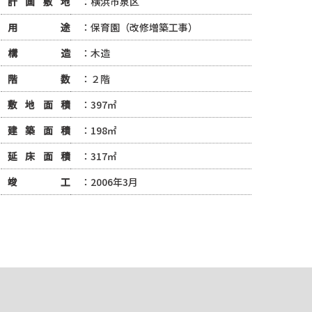
計画敷地
：横浜市泉区
用途
：保育園（改修増築工事）
構造
：木造
階数
：２階
敷地面積
：397㎡
建築面積
：198㎡
延床面積
：317㎡
竣工
：2006年3月