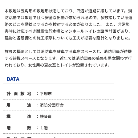
本敷地は五角形の敷地形状をしており、四辺が道路に接しています。消
防活動では敏速で且つ安全な出動が求められるので、多数接している道
路のどこを動線とするかを検討する必要がありました。 また、非常災
害時に対応すべき耐震性貯水槽とマンホールトイレの設置計画があり、
建物と各設備との施工順序についても工夫が必要な設計となりました。
施設の概要としては消防車を駐車する車庫スペースと、消防団員が待機
する待機スペースとなります。近年では消防団員の募集も男女問わず行
われており、女性用の更衣室とトイレが設置されています。
DATA
計画敷地
：平塚市
用途
：消防分団庁舎
構造
：鉄骨造
階数
：１階