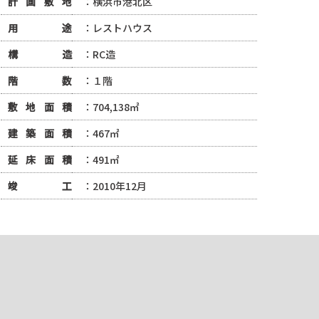
計画敷地
：横浜市港北区
用途
：レストハウス
構造
：RC造
階数
：１階
敷地面積
：704,138㎡
建築面積
：467㎡
延床面積
：491㎡
竣工
：2010年12月