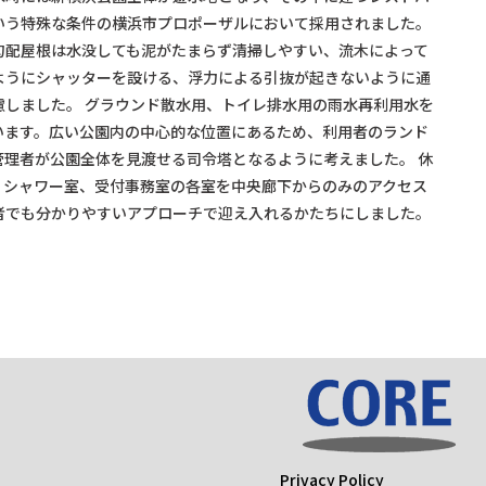
いう特殊な条件の横浜市プロポーザルにおいて採用されました。
勾配屋根は水没しても泥がたまらず清掃しやすい、流木によって
ようにシャッターを設ける、浮力による引抜が起きないように通
慮しました。 グラウンド散水用、トイレ排水用の雨水再利用水を
います。広い公園内の中心的な位置にあるため、利用者のランド
管理者が公園全体を見渡せる司令塔となるように考えました。 休
、シャワー室、受付事務室の各室を中央廊下からのみのアクセス
者でも分かりやすいアプローチで迎え入れるかたちにしました。
Privacy Policy