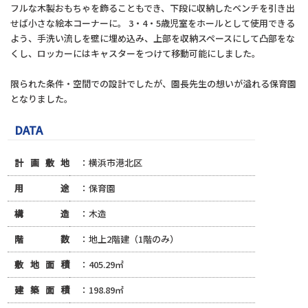
フルな木製おもちゃを飾ることもでき、下段に収納したベンチを引き出
せば小さな絵本コーナーに。 3・4・5歳児室をホールとして使用できる
よう、手洗い流しを壁に埋め込み、上部を収納スペースにして凸部をな
くし、ロッカーにはキャスターをつけて移動可能にしました。
限られた条件・空間での設計でしたが、園長先生の想いが溢れる保育園
となりました。
DATA
計画敷地
：横浜市港北区
用途
：保育園
構造
：木造
階数
：地上2階建（1階のみ）
敷地面積
：405.29㎡
建築面積
：198.89㎡