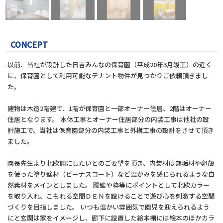
CONCEPT
以前、当社が設計した日吉みんなの保育園（平成20年3月竣工）の近く
に、保育園として利用可能なテナント物件が見つかりご依頼頂きまし
た。
建物は木造2階建で、1階が保育園と一部オーナー住居、2階はオーナー
住居となります。 本体工事とオーナー住居部分の内装工事は他社の設
計施工で、当社は保育園部分の内装工事と外構工事の設計をさせて頂き
ました。
園長先生より北欧調にしたいとのご要望を頂き、内装材は無垢材や卵殻
を使った塗り壁材（ビーナスコート）など温かみを感じられるような自
然素材をメインとしました。 腰壁や枠等にポイントとして北欧カラー
を取り入れ、こもれる空間ＤＥＮを設けることで遊び心を刺激する空間
づくりを目指しました。 いつも温かい雰囲気で園児を迎えられるよう
にと玄関は家をイメージし、廊下に設置した絵本棚には絵本のほかカラ