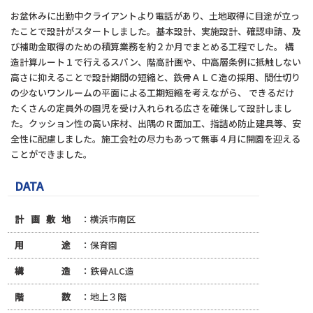
お盆休みに出勤中クライアントより電話があり、土地取得に目途が立っ
たことで設計がスタートしました。基本設計、実施設計、確認申請、及
び補助金取得のための積算業務を約２か月でまとめる工程でした。 構
造計算ルート１で行えるスパン、階高計画や、中高層条例に抵触しない
高さに抑えることで設計期間の短縮と、鉄骨ＡＬＣ造の採用、間仕切り
の少ないワンルームの平面による工期短縮を考えながら、 できるだけ
たくさんの定員外の園児を受け入れられる広さを確保して設計しまし
た。クッション性の高い床材、出隅のＲ面加工、指詰め防止建具等、安
全性に配慮しました。施工会社の尽力もあって無事４月に開園を迎える
ことができました。
DATA
計画敷地
：横浜市南区
用途
：保育園
構造
：鉄骨ALC造
階数
：地上３階