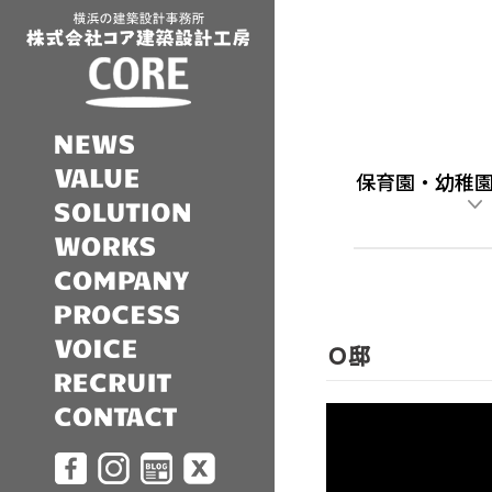
保育園・幼稚
Ｏ邸