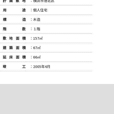
計画敷地
：横浜市港北区
用途
：個人住宅
構造
：木造
階数
：１階
敷地面積
：157㎡
建築面積
：67㎡
延床面積
：66㎡
竣工
：2005年4月