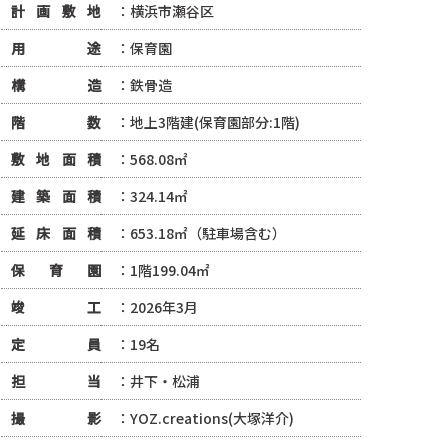
計画敷地
：横浜市瀬谷区
用途
：保育園
構造
：鉄骨造
階数
：地上3階建(保育園部分:1階)
敷地面積
：568.08㎡
建築面積
：324.14㎡
延床面積
：653.18㎡（駐車場含む）
保育園
：1階199.04㎡
竣工
：2026年3月
定員
：19名
担当
：井下・松浦
撮影
：YOZ.creations(大塚洋介)