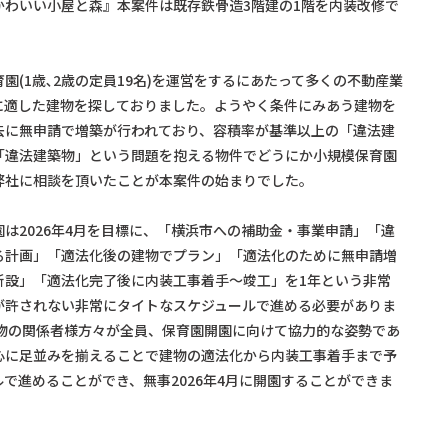
かわいい小屋と森』本案件は既存鉄骨造3階建の1階を内装改修で
園(1歳､2歳の定員19名)を運営をするにあたって多くの不動産業
に適した建物を探しておりました。ようやく条件にみあう建物を
去に無申請で増築が行われており、容積率が基準以上の「違法建
「違法建築物」という問題を抱える物件でどうにか小規模保育園
弊社に相談を頂いたことが本案件の始まりでした。
は2026年4月を目標に、「横浜市への補助金・事業申請」「違
る計画」「適法化後の建物でプラン」「適法化のために無申請増
新設」「適法化完了後に内装工事着手～竣工」を1年という非常
が許されない非常にタイトなスケジュールで進める必要がありま
建物の関係者様方々が全員、保育園開園に向けて協力的な姿勢であ
心に足並みを揃えることで建物の適法化から内装工事着手まで予
で進めることができ、無事2026年4月に開園することができま