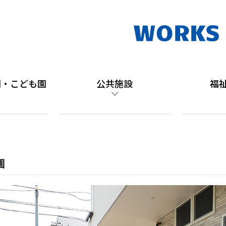
園・こども園
公共施設
福
園