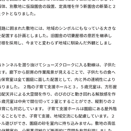
解体、別敷地に仮設園舎の設置、定員増を伴う新園舎の新築と２
ェクトとなりました。
道路に囲まれた敷地には、地域のシンボルにもなっている大きな
を配置する計画としました。旧園舎の切妻屋根の意匠を継承し
屋根を採用し、今までと変わらず地域に馴染んだ外観としまし
なトンネルを潜り抜けてシューズクロークに入る動線は、子供た
ます。廊下から厨房の作業風景が見えることで、子供たちの食へ
各保育室は全て園庭に面した配置として、内と外の連続性により
なりました。 ２階の子育て支援ホールと３，５歳児室は、方形屋
勾配天井による大空間を作り、のびのびと動き回れる解放感を作
５歳児室は中央で間仕切って２室とすることができ、縦割りの２
保育にも対応しています。 子育て支援ホールは園庭にある屋外階
することもでき、子育て支援、地域交流にも配慮しています。２
ール遊びができ、園庭の砂を室内に持ち込みません。敷地の高低
の休憩室や、小屋裏収納など断面的に空間を有効利用しました。