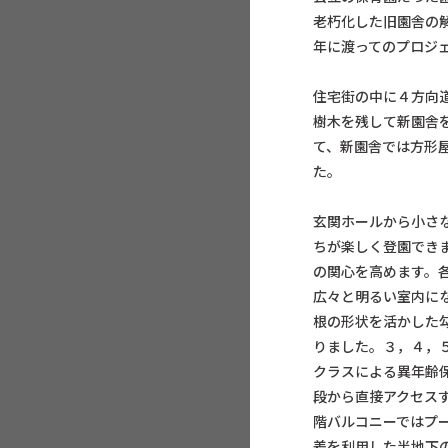
老朽化した旧園舎の
年に渡ってのプロジ
住宅街の中に４方向
樹木を残して新園舎
て、新園舎では方形
た。
玄関ホールから小さ
ちが楽しく登園でき
の関心を高めます。
広々と明るい室内に
根の形状を活かした
りました。３，４，
クラスによる異年齢
段から直接アクセス
階バルコニーではプ
差を利用した半地下