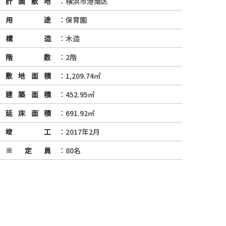
計画敷地
：横浜市港南区
用途
：保育園
構造
：木造
階数
：2階
敷地面積
：1,209.74㎡
建築面積
：452.95㎡
延床面積
：691.92㎡
竣工
：2017年2月
※定員
：80名