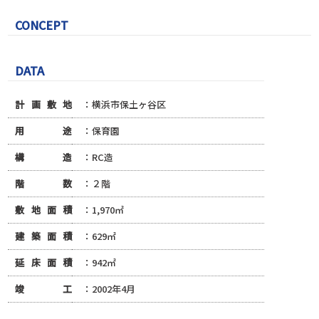
CONCEPT
DATA
計画敷地
：横浜市保土ヶ谷区
用途
：保育園
構造
：RC造
階数
：２階
敷地面積
：1,970㎡
建築面積
：629㎡
延床面積
：942㎡
竣工
：2002年4月