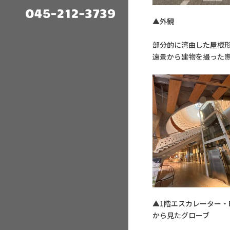
▲外観 
部分的に湾曲した屋根
遠景から建物を撮った
▲1階エスカレ
から見たグローブ